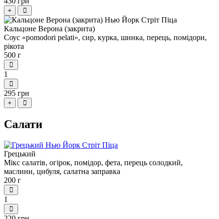
430 грн
+
Кальцоне Верона (закрита)
Соус «pomodori pelati», сир, курка, шинка, перець, помідори,
рікота
500 г
1
295 грн
+
Салати
Грецький
Мікс салатів, огірок, помідор, фета, перець солодкий,
маслини, цибуля, салатна заправка
200 г
1
220 грн