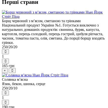
Перші страви
Борщ червоний з м’ясом, сметаною та грінками
Національний продукт України №1. Готується виключно з
натуральних домашніх продуктів: свинина, буряк, капуста,
картопля, перець солодкий, перець гострий, цибуля ріпчаста,
часник, томатна паста, олія, сметана. До порції борщу входять
грінки.
250/20/20
1
165 грн
+
Солянка м’ясна
Язик, бекон, шинка, серце
250/20/10
1
190 грн