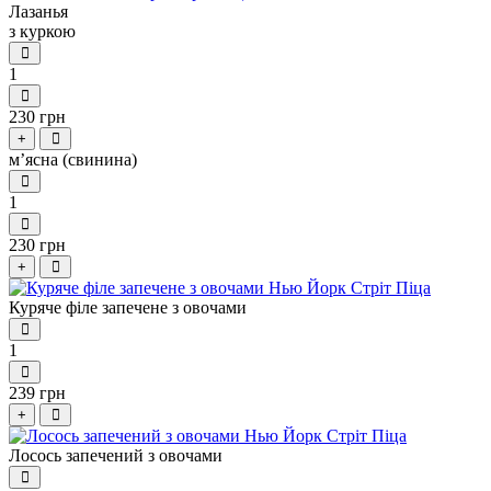
Лазанья
з куркою
1
230 грн
+
м’ясна (свинина)
1
230 грн
+
Куряче філе запечене з овочами
1
239 грн
+
Лосось запечений з овочами