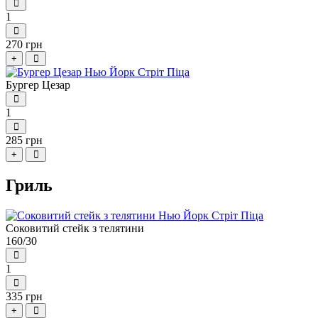
1
270 грн
+
Бургер Цезар
1
285 грн
+
Гриль
Соковитий стейк з телятини
160/30
1
335 грн
+