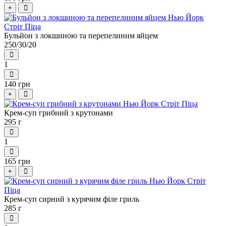
+
Бульйон з локшиною та перепелиним яйцем
250/30/20
1
140 грн
+
Крем-суп грибний з крутонами
295 г
1
165 грн
+
Крем-суп сирний з курячим філе гриль
285 г