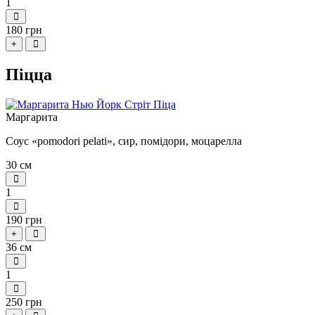
1
180 грн
+
Піцца
Маргарита
Соус «pomodori pelati», сир, помідори, моцарелла
30 см
1
190 грн
+
36 см
1
250 грн