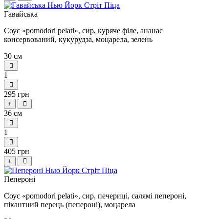
Гавайська
Соус «pomodori pelati», сир, куряче філе, ананас
консервований, кукурудза, моцарела, зелень
30 см
1
295 грн
+
36 см
1
405 грн
+
Пепероні
Соус «pomodori pelati», сир, печериці, салямі пепероні,
пікантний перець (пепероні), моцарела