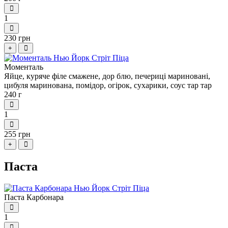
1
230 грн
+
Моменталь
Яйце, куряче філе смажене, дор блю, печериці мариновані,
цибуля маринована, помідор, огірок, сухарики, соус тар тар
240 г
1
255 грн
+
Паста
Паста Карбонара
1