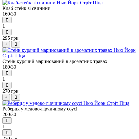
Клаб-стейк зі свинини
160/30
1
295 грн
+
Стейк курячий маринований в ароматних травах
180/30
1
270 грн
+
Реберця у медово-гірчичному соусі
200/30
1
270 грн