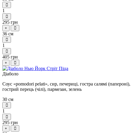
1
295 грн
+
36 см
1
405 грн
+
Діаболо
Соус «pomodori pelati», сир, печериці, гостра салямі (папероні),
гострий перець (чілі), пармезан, зелень
30 см
1
295 грн
+