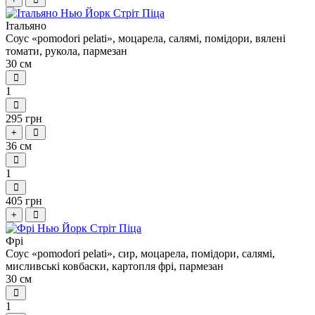
Італьяно
Соус «pomodori pelati», моцарела, салямі, помідори, вялені
томати, рукола, пармезан
30 см
1
295 грн
+
36 см
1
405 грн
+
Фрі
Соус «pomodori pelati», сир, моцарела, помідори, салямі,
мисливські ковбаски, картопля фрі, пармезан
30 см
1