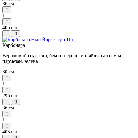
36 см
1
405 грн
+
Карбонара
Вершковий соус, сир, бекон, перепелині яйця, салат мікс,
пармезан, зелень
30 см
1
295 грн
+
36 см
1
405 грн
+