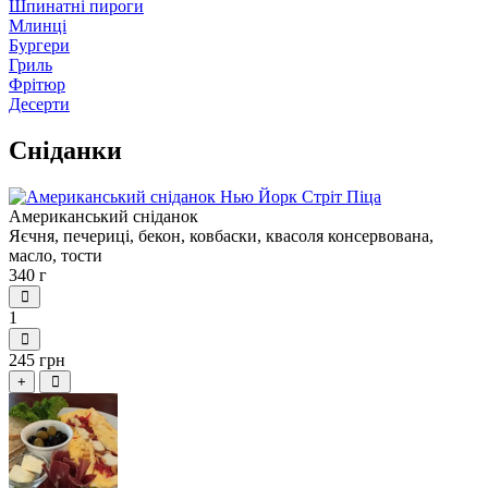
Шпинатні пироги
Млинці
Бургери
Гриль
Фрітюр
Десерти
Сніданки
Американський сніданок
Яєчня, печериці, бекон, ковбаски, квасоля консервована,
масло, тости
340 г
1
245 грн
+