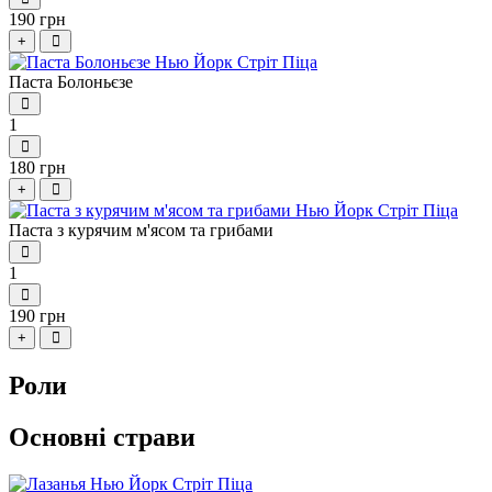
190 грн
+
Паста Болоньєзе
1
180 грн
+
Паста з курячим м'ясом та грибами
1
190 грн
+
Роли
Основні страви