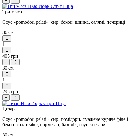
+
Три м'яса
Соус «pomodori pelati», сир, бекон, шинка, салямі, печериці
36 см
1
405 грн
+
30 см
1
295 грн
+
Цезар
Соус «pomodori pelati», сир, помідори, смажене куряче філе і
бекон, салат мікс, пармезан, базилік, соус «цезар»
30 см