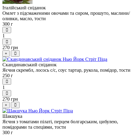
Італійський сніданок
Омлет з підсмаженими овочами та сиром, прошуто, маслини/
оливки, масло, тости
300 г
1
270 грн
+
Скандинавський сніданок
Яєчня скрембл, лосось с/с, соус тартар, рукола, помідор, тости
250 г
1
270 грн
+
Шакшука
Яєчня з томатами пілаті, перцем болгарським, цибулею,
помідорами та спеціями, тости
300 г