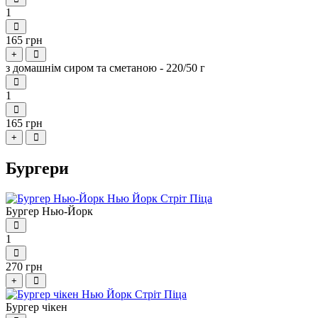
1
165 грн
+
з домашнім сиром та сметаною - 220/50 г
1
165 грн
+
Бургери
Бургер Нью-Йорк
1
270 грн
+
Бургер чікен