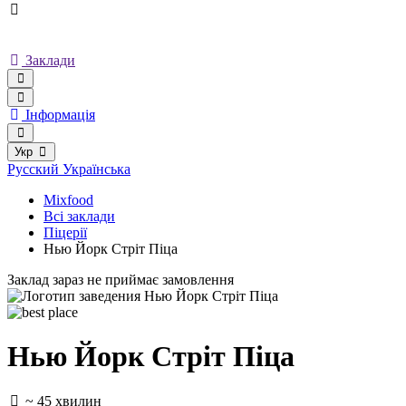
Заклади
Інформація
Укр
Русский
Українська
Mixfood
Всі заклади
Піцерії
Нью Йорк Стріт Піца
Заклад зараз не приймає замовлення
Нью Йорк Стріт Піца
~ 45 хвилин