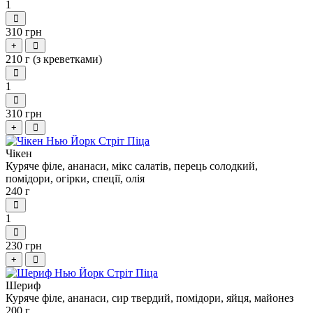
1
310 грн
+
210 г (з креветками)
1
310 грн
+
Чікен
Куряче філе, ананаси, мікс салатів, перець солодкий,
помідори, огірки, спеції, олія
240 г
1
230 грн
+
Шериф
Куряче філе, ананаси, сир твердий, помідори, яйця, майонез
200 г