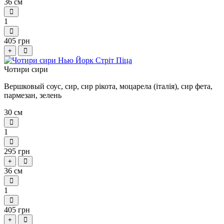
36 см
1
405 грн
+
Чотири сири
Вершковый соус, сир, сир рікота, моцарела (італія), сир фета,
пармезан, зелень
30 см
1
295 грн
+
36 см
1
405 грн
+