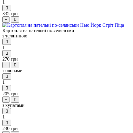
1
335 грн
+
Картопля на пательні по-селянськи
з телятиною
1
270 грн
+
з овочами
1
205 грн
+
з купатами
1
230 грн