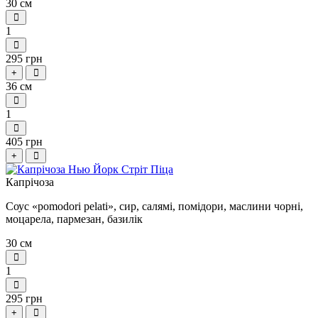
30 см
1
295 грн
+
36 см
1
405 грн
+
Капрічоза
Соус «pomodori pelati», сир, салямі, помідори, маслини чорні,
моцарела, пармезан, базилік
30 см
1
295 грн
+