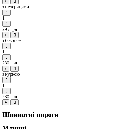
+
з печерицями
1
295 грн
+
з беконом
1
230 грн
+
з куркою
1
230 грн
+
Шпинатні пироги
Млинці