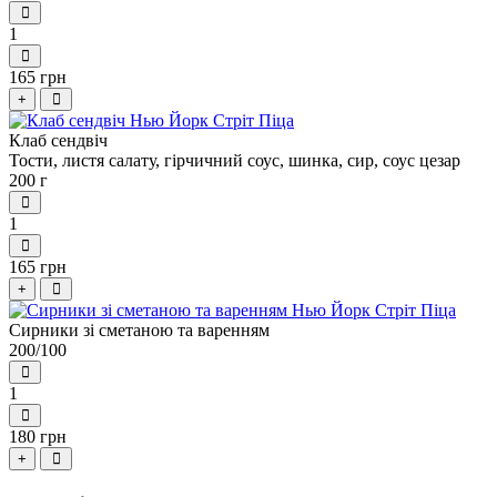
1
165 грн
+
Клаб сендвіч
Тости, листя салату, гірчичний соус, шинка, сир, соус цезар
200 г
1
165 грн
+
Сирники зі сметаною та варенням
200/100
1
180 грн
+