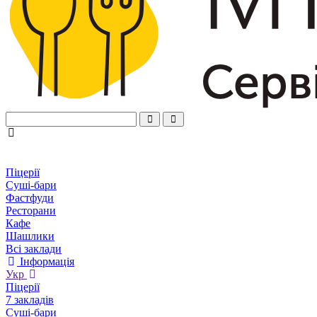
Піцерії
Суші-бари
Фастфуди
Ресторани
Кафе
Шашлики
Всі заклади
Інформація
Укр
Піцерії
7 закладів
Суші-бари