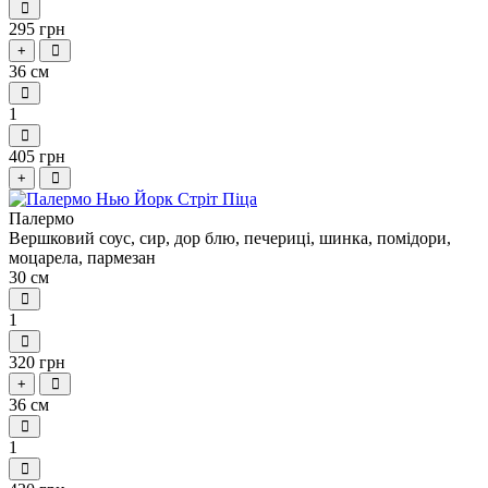
295 грн
+
36 см
1
405 грн
+
Палермо
Вершковий соус, сир, дор блю, печериці, шинка, помідори,
моцарела, пармезан
30 см
1
320 грн
+
36 см
1