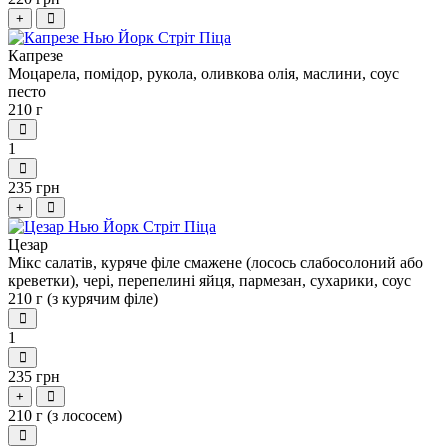
+
Капрезе
Моцарела, помідор, рукола, оливкова олія, маслини, соус
песто
210 г
1
235 грн
+
Цезар
Мікс салатів, куряче філе смажене (лосось слабосолоний або
креветки), чері, перепелині яйця, пармезан, сухарики, соус
210 г (з курячим філе)
1
235 грн
+
210 г (з лососем)