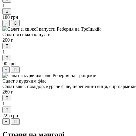
1
180 грн
+
Салат зі свіжої капусти
200 г
1
90 грн
+
Салат з курячим філе
Салат мікс, помідор, куряче філе, перепелині яйця, сир пармезан
260 г
1
225 грн
+
Страви на мангалі