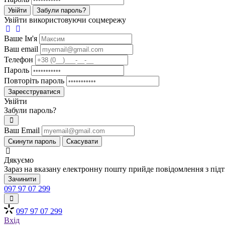
Увійти
Забули пароль?
Увійти використовуючи соцмережу
Ваше Iм'я
Ваш email
Телефон
Пароль
Повторіть пароль
Зареєструватися
Увійти
Забули пароль?
Ваш Email
Скинути пароль
Скасувати
Дякуємо
Зараз на вказану електронну пошту прийде повідомлення з під
Зачинити
097 97 07 299
097 97 07 299
Вхід