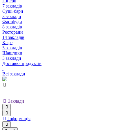
Піцерії
7 закладів
Суші-бари
3 заклади
Фастфуди
8 закладів
Ресторани
14 закладів
Кафе
5 закладів
Шашлики
3 заклади
Доставка продуктів
Всі заклади
Заклади
Інформація