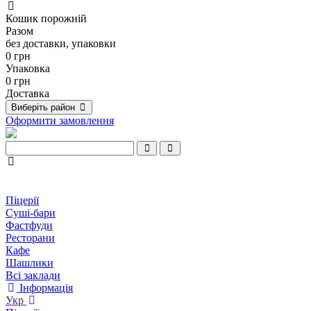
Кошик порожній
Разом
без доставки, упаковки
0 грн
Упаковка
0 грн
Доставка
Виберіть район
Оформити замовлення
Піцерії
Суші-бари
Фастфуди
Ресторани
Кафе
Шашлики
Всі заклади
Інформація
Укр