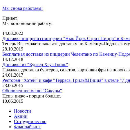
Мы снова работаем!
Привет!
Мы возобновили работу!
14.03.2022
Доставка пиццы из пиццерии "Нью Йорк Стрит Пицца" в Кам
Теперь Вы сможете заказать доставку по Каменцу-Подольскому
28.10.2019
Бесплатная доставка из пиццерии Челентано по Ка​менцу-Подол
14.12.2018
Доставка из "Бургер Хауз Гриль"
Началась доставка бургеров, салатов, картошки фри из нового 
24.01.2017
Ресторан "Хотей" и кафе "Терраса. Гриль&Пицца" в отеле "7 д
23.06.2015
Обновленное меню "Сакуры"
Цены ниже - порции больше.
10.06.2015
Новости
Акции
Сотрудничество
Франчайзинг