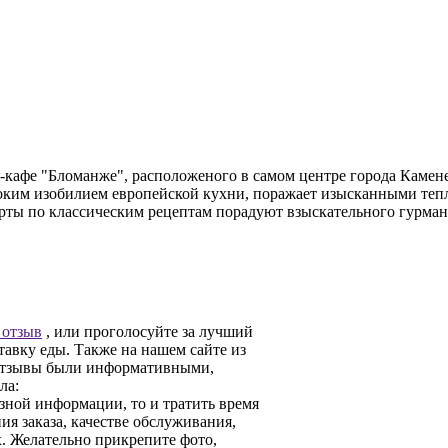
ж-кафе "Бломанже", расположеного в самом центре города Камен
оким изобилием европейской кухни, поражает изысканными теп
ты по классическим рецептам порадуют взыскательного гурман
 отзыв
, или проголосуйте за лучший
тавку еды. Также на нашем сайте из
 отзывы были информативными,
ла:
езной информации, то и тратить время
ия заказа, качестве обслуживания,
х. Желательно прикрепите фото,