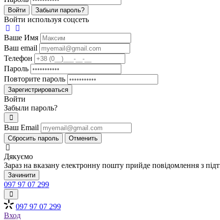
Войти
Забыли пароль?
Войти используя соцсеть
Ваше Имя
Ваш email
Телефон
Пароль
Повторите пароль
Зарегистрироваться
Войти
Забыли пароль?
Ваш Email
Сбросить пароль
Отменить
Дякуємо
Зараз на вказану електронну пошту прийде повідомлення з під
Зачинити
097 97 07 299
097 97 07 299
Вход