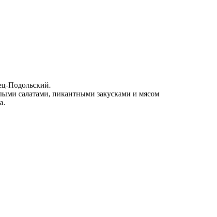
ец-Подольский.
лыми салатами, пикантными закусками и мясом
а.