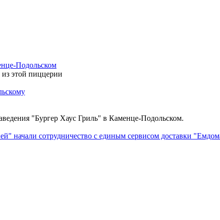
енце-Подольском
 из этой пиццерии
ьско​му
заведения "Бургер Хаус Гриль" в Каменце-Подольском.
ней" начали сотрудничество с единым сервисом доставки "Емдом